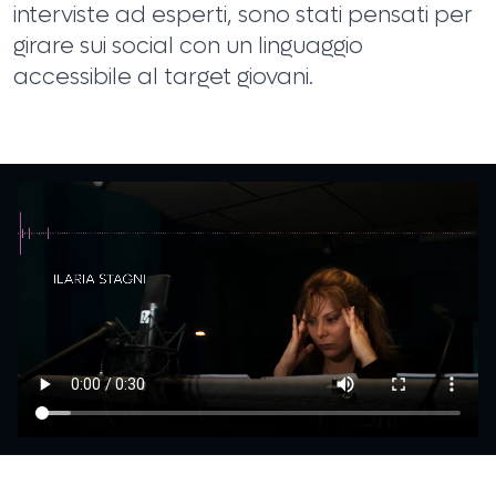
interviste ad esperti, sono stati pensati per
girare sui social con un linguaggio
accessibile al target giovani.
HOME
CHI SIAMO
PORTFOLIO
SERVIZI
LAVORA CON NOI